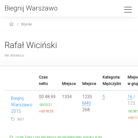
Biegnij Warszawo
Wyniki
Rafał Wiciński
RK Athletics
Czas
Kategoria:
Miejs
netto
Miejsce
Miejsce
Mężczyźni
w gru
00:48:49
1334
1235
5
16
/
Biegnij
M40
:
123
Warszawo
-00:55:21
268
2015
+00:18:29
-00:39:
+00:11
5921
o tyle Twój czas był lepszy od najsłabszego wyniku w tej