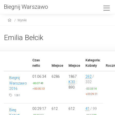
Biegnij Warszawo
Wyniki
Emilia Bełcik
Czas
Kategoria:
netto
Miejsce
Miejsce
Kobiety
Roczn
01:06:34
6286
1867
262
/
Biegnij
K30
:
332
Warszawo
-00:37:48
890
2016
+00:35:13
-00:33:14
+00:29:31
1381
00:29:17
612
612
41
/ 99
Bieg