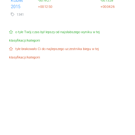
Kobiet
-00:19:27
-00:13:28
2015
+00:12:50
+00:04:26
1341
o tyle Twój czas był lepszy od najsłabszego wyniku w tej
klasyfikacji/kategorii
tyle brakowało Ci do najlepszego uczestnika biegu w tej
klasyfikacji/kategorii