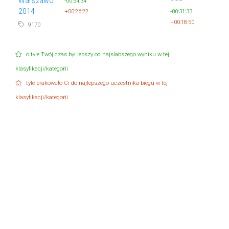
Warszawo
-00:54:34
2014
+00:26:22
-00:31:33
+00:18:50
9170
o tyle Twój czas był lepszy od najsłabszego wyniku w tej
klasyfikacji/kategorii
tyle brakowało Ci do najlepszego uczestnika biegu w tej
klasyfikacji/kategorii