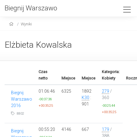
Biegnij Warszawo
Wyniki
Elżbieta Kowalska
Czas
Kategoria:
netto
Miejsce
Miejsce
Kobiety
Roczn
01:06:46
6325
1892
279
/
Biegnij
K30
:
360
Warszawo
-00:37:36
901
2016
+00:35:25
-00:25:44
+00:35:25
8802
00:55:20
4146
667
179
/
Biegnij
388