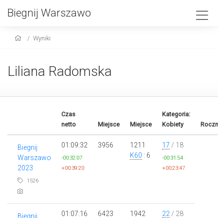
Biegnij Warszawo
Wyniki
Liliana Radomska
Czas
Kategoria:
netto
Miejsce
Miejsce
Kobiety
Roczn
01:09:32
3956
1211
17
/ 18
Biegnij
K60
: 6
Warszawo
-00:32:07
-00:31:54
2023
+00:39:20
+00:23:47
1526
01:07:16
6423
1942
22
/ 28
Biegnij