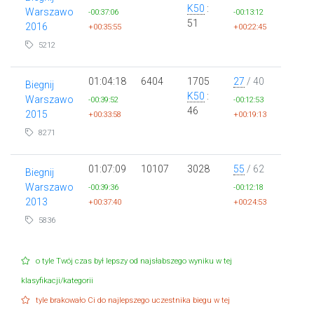
K50
:
Warszawo
-00:37:06
-00:13:12
51
2016
+00:35:55
+00:22:45
5212
01:04:18
6404
1705
27
/ 40
Biegnij
K50
:
Warszawo
-00:39:52
-00:12:53
46
2015
+00:33:58
+00:19:13
8271
01:07:09
10107
3028
55
/ 62
Biegnij
Warszawo
-00:39:36
-00:12:18
2013
+00:37:40
+00:24:53
5836
o tyle Twój czas był lepszy od najsłabszego wyniku w tej
klasyfikacji/kategorii
tyle brakowało Ci do najlepszego uczestnika biegu w tej