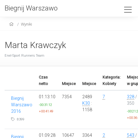
Biegnij Warszawo
Wyniki
Marta Krawczyk
Enel-Sport Runners Team
Czas
Kategoria:
Miejs
netto
Miejsce
Miejsce
Kobiety
w grup
01:13:10
7354
2489
7
328
/
Biegnij
K30
:
350
Warszawo
-00:31:12
1158
2016
+00:41:49
-00:21:
+00:36
8399
01:09:28
10647
3364
2
543
/
Biegnij