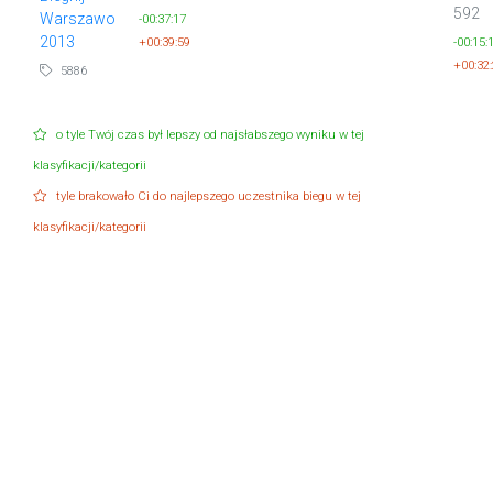
592
Warszawo
-00:37:17
2013
+00:39:59
-00:15:
+00:32
5886
o tyle Twój czas był lepszy od najsłabszego wyniku w tej
klasyfikacji/kategorii
tyle brakowało Ci do najlepszego uczestnika biegu w tej
klasyfikacji/kategorii