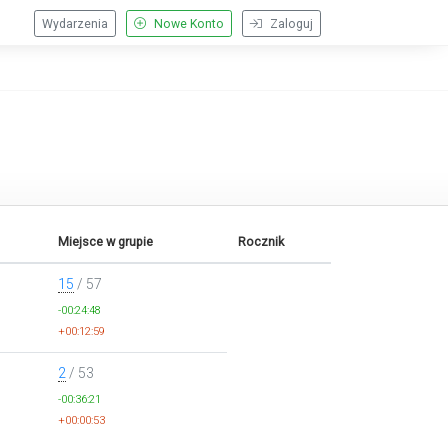
Wydarzenia
Nowe Konto
Zaloguj
Miejsce w grupie
Rocznik
15
/ 57
-00:24:48
+00:12:59
2
/ 53
-00:36:21
+00:00:53