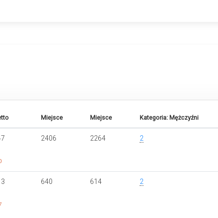
tto
Miejsce
Miejsce
Kategoria: Mężczyźni
47
2406
2264
2
0
13
640
614
2
7