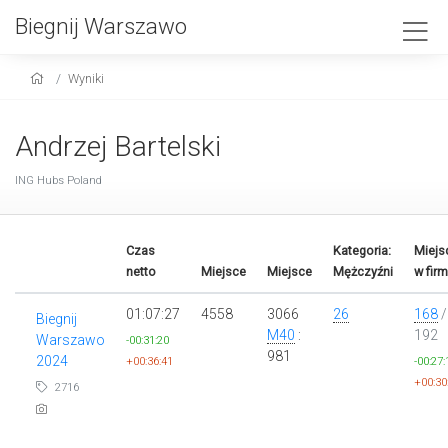
Biegnij Warszawo
Wyniki
Andrzej Bartelski
ING Hubs Poland
Czas
Kategoria:
Miejs
netto
Miejsce
Miejsce
Mężczyźni
w firm
01:07:27
4558
3066
26
168
/
Biegnij
M40
:
192
Warszawo
-00:31:20
981
2024
+00:36:41
-00:27:
+00:30
2716