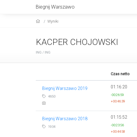
Biegnij Warszawo
Wyniki
KACPER CHOJOWSKI
ING / ING
Czas netto
01:16:20
Biegnij Warszawo 2019
-00:26:59
4650
+00:46:39
01:15:52
Biegnij Warszawo 2018
-00:23:56
1934
+00:44:58