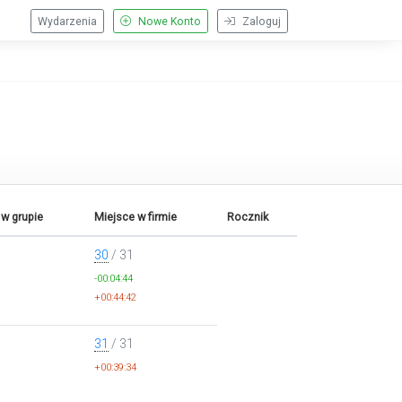
Wydarzenia
Nowe Konto
Zaloguj
w grupie
Miejsce w firmie
Rocznik
30
/ 31
-00:04:44
+00:44:42
31
/ 31
+00:39:34