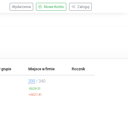
Wydarzenia
Nowe Konto
Zaloguj
 grupie
Miejsce w firmie
Rocznik
200
/ 340
-00:29:31
+00:21:41