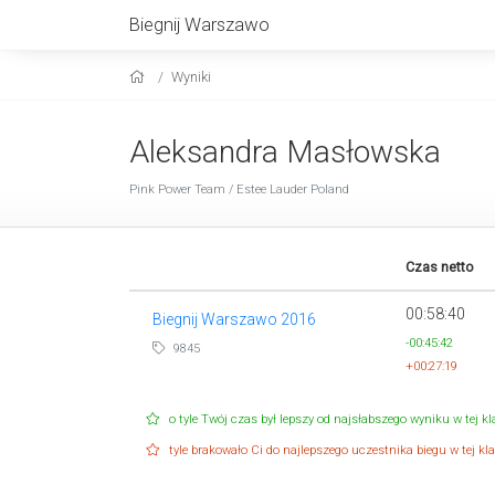
Biegnij Warszawo
Wyniki
Aleksandra Masłowska
Pink Power Team / Estee Lauder Poland
Czas netto
00:58:40
Biegnij Warszawo 2016
-00:45:42
9845
+00:27:19
o tyle Twój czas był lepszy od najsłabszego wyniku w tej kla
tyle brakowało Ci do najlepszego uczestnika biegu w tej klas