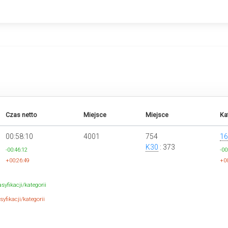
Czas netto
Miejsce
Miejsce
Ka
00:58:10
4001
754
16
K30
: 373
-00:46:12
-00
+00:26:49
+00
syfikacji/kategorii
yfikacji/kategorii