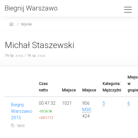
Biegnij Warszawo
Wyniki
Michał Staszewski
7N Sp. z o.o. / 7N sp. z o.o.
Miejs
Czas
Kategoria:
w
netto
Miejsce
Miejsce
Mężczyźni
grupi
00:47:32
1021
956
5
6
Biegnij
M30
:
Warszawo
-00:56:38
424
2015
+00:17:12
5653