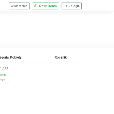
Wydarzenia
Nowe Konto
Zaloguj
egoria: Kobiety
Rocznik
/ 233
34:26
19:28