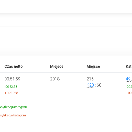
Czas netto
Miejsce
Miejsce
Kat
00:51:59
2018
216
49
K20
: 60
-00:52:23
-00:
+00:20:38
+00:
syfikacji/kategorii
yfikacji/kategorii