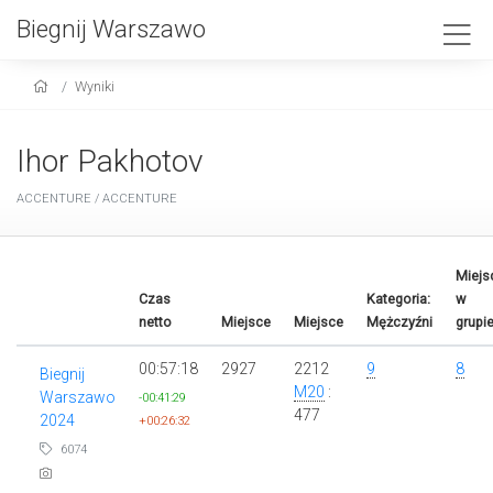
Biegnij Warszawo
Wyniki
Ihor Pakhotov
ACCENTURE / ACCENTURE
Miejs
Czas
Kategoria:
w
netto
Miejsce
Miejsce
Mężczyźni
grupi
00:57:18
2927
2212
9
8
Biegnij
M20
:
Warszawo
-00:41:29
477
2024
+00:26:32
6074