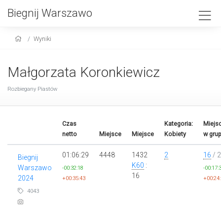
Biegnij Warszawo
Wyniki
Małgorzata Koronkiewicz
Rozbiegany Piastów
Czas
Kategoria:
Miejs
netto
Miejsce
Miejsce
Kobiety
w grup
01:06:29
4448
1432
2
16
/ 
Biegnij
K60
:
Warszawo
-00:32:18
-00:17:
16
2024
+00:35:43
+00:24
4043