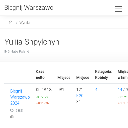
Biegnij Warszawo
Wyniki
Yuliia Shpylchyn
ING Hubs Poland
Czas
Kategoria:
Miejs
netto
Miejsce
Miejsce
Kobiety
w firm
00:48:18
981
121
4
14
/ 
Biegnij
K20
:
Warszawo
-00:50:29
-00:32:
31
2024
+00:17:32
+00:15
2385