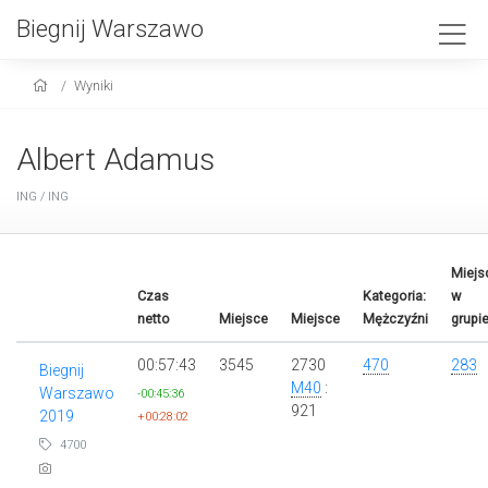
Biegnij Warszawo
Wyniki
Albert Adamus
ING / ING
Miejs
Czas
Kategoria:
w
netto
Miejsce
Miejsce
Mężczyźni
grupi
00:57:43
3545
2730
470
283
Biegnij
M40
:
Warszawo
-00:45:36
921
2019
+00:28:02
4700