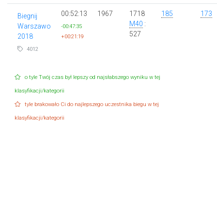
00:52:13
1967
1718
185
173
Biegnij
M40
:
Warszawo
-00:47:35
527
2018
+00:21:19
4012
o tyle Twój czas był lepszy od najsłabszego wyniku w tej
klasyfikacji/kategorii
tyle brakowało Ci do najlepszego uczestnika biegu w tej
klasyfikacji/kategorii