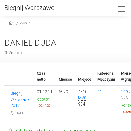
Biegnij Warszawo
Wyniki
DANIEL DUDA
7N Sp. z o.o.
Czas
Kategoria:
Miejs
netto
Miejsce
Miejsce
Mężczyźni
w gru
01:12:11
6929
4510
11
219
/
Biegnij
M20
:
226
Warszawo
-00:37:51
904
2017
+00:41:29
-00:13:
+00:36
8411
o tyle Twój czas był lepszy od najsłabszego wyniku w tej