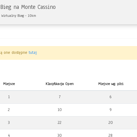
 Bieg na Monte Cassino
 Wirtualny Bieg - 10km
ędą one dostępne
tutaj
Miejsce
Klasyfikacja Open
Miejsce wg. płci
1
7
6
2
10
9
3
22
20
4
30
28