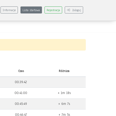
Informacje
Lista startowa
Rejestracja
Zaloguj
Czas
Różnica
00:39:42
00:41:00
+ 1m 18s
00:45:49
+ 6m 7s
00:46:47
+ 7m 5s