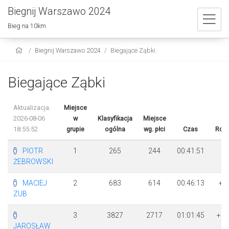
Biegnij Warszawo 2024
Bieg na 10km
Biegnij Warszawo 2024
Biegające Ząbki
Biegające Ząbki
Aktualizacja:
Miejsce
2026-08-06
w
Klasyfikacja
Miejsce
18:55:52
grupie
ogólna
wg. płci
Czas
Różn
PIOTR
1
265
244
00:41:51
ŻEBROWSKI
MACIEJ
2
683
614
00:46:13
+ 
ZUB
22
3
3827
2717
01:01:45
+ 1
JAROSŁAW
54