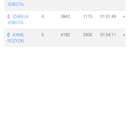
SOBOTA
IZABELA
4
3842
1115
01:01:49
+ 1
SOBOTA
58
KAMIL
5
4182
2900
01:04:11
+ 2
RÓŻYCKI
20