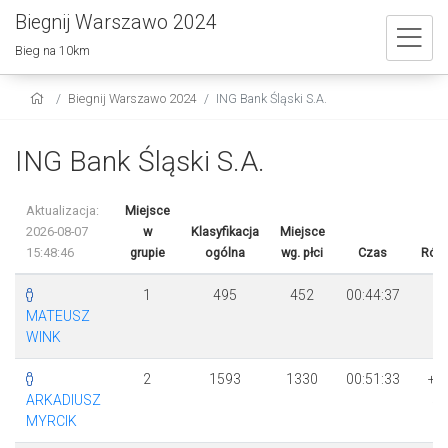
Biegnij Warszawo 2024
Bieg na 10km
Biegnij Warszawo 2024
ING Bank Śląski S.A.
ING Bank Śląski S.A.
Aktualizacja:
Miejsce
2026-08-07
w
Klasyfikacja
Miejsce
15:48:46
grupie
ogólna
wg. płci
Czas
Różn
1
495
452
00:44:37
MATEUSZ
WINK
2
1593
1330
00:51:33
+ 
ARKADIUSZ
56
MYRCIK