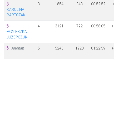
3
1854
343
00:52:52
+ 
KAROLINA
15
BARTCZAK
4
3121
792
00:58:05
+ 1
AGNIESZKA
28
JUZEPCZUK
Anonim
5
5246
1920
01:22:59
+ 3
22