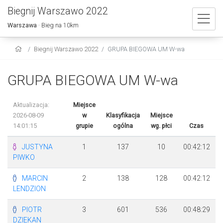
Biegnij Warszawo 2022
Warszawa
· Bieg na 10km
Biegnij Warszawo 2022
GRUPA BIEGOWA UM W-wa
GRUPA BIEGOWA UM W-wa
Aktualizacja:
Miejsce
2026-08-09
w
Klasyfikacja
Miejsce
14:01:15
grupie
ogólna
wg. płci
Czas
JUSTYNA
1
137
10
00:42:12
PIWKO
MARCIN
2
138
128
00:42:12
LENDZION
PIOTR
3
601
536
00:48:29
DZIEKAN