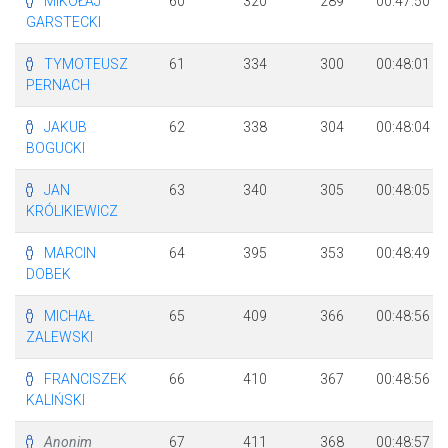
MIKOŁAJ
60
320
289
00:47:50
GARSTECKI
TYMOTEUSZ
61
334
300
00:48:01
PERNACH
JAKUB
62
338
304
00:48:04
BOGUCKI
JAN
63
340
305
00:48:05
KRÓLIKIEWICZ
MARCIN
64
395
353
00:48:49
DOBEK
MICHAŁ
65
409
366
00:48:56
ZALEWSKI
FRANCISZEK
66
410
367
00:48:56
KALIŃSKI
Anonim
67
411
368
00:48:57