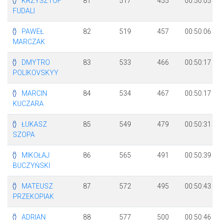
KRZYSZTOF
81
517
455
00:50:05
FUDALI
PAWEŁ
82
519
457
00:50:06
MARCZAK
DMYTRO
83
533
466
00:50:17
POLIKOVSKYY
MARCIN
84
534
467
00:50:17
KUCZARA
ŁUKASZ
85
549
479
00:50:31
SZOPA
MIKOŁAJ
86
565
491
00:50:39
BUCZYŃSKI
MATEUSZ
87
572
495
00:50:43
PRZEKOPIAK
ADRIAN
88
577
500
00:50:46