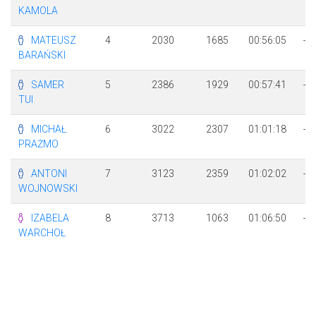
KAMOLA
MATEUSZ
4
2030
1685
00:56:05
+ 
BARAŃSKI
SAMER
5
2386
1929
00:57:41
+ 
TUI
3
MICHAŁ
6
3022
2307
01:01:18
+ 
PRAŻMO
1
ANTONI
7
3123
2359
01:02:02
+ 
WOJNOWSKI
5
IZABELA
8
3713
1063
01:06:50
+ 
WARCHOŁ
4