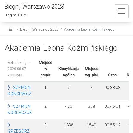
Biegnij Warszawo 2023
Bieg na 10km
Biegnij Warszawo 2023
Akademia Leona Koźmińskiego
Akademia Leona Koźmińskiego
Aktualizacja:
Miejsce
2026-08-07
w
Klasyfikacja
Miejsce
20:08:40
grupie
ogólna
wg. płci
Czas
Róż
SZYMON
1
7
7
00:33:03
KONCEWICZ
SZYMON
2
436
398
00:46:01
+ 
KORDACZUK
5
3
1838
1540
00:55:12
+ 
GRZEGORZ