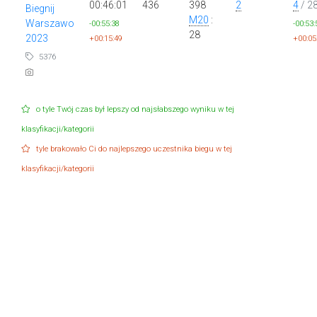
00:46:01
436
398
2
4
/ 2
Biegnij
M20
:
Warszawo
-00:55:38
-00:53:
28
2023
+00:15:49
+00:05
5376
o tyle Twój czas był lepszy od najsłabszego wyniku w tej
klasyfikacji/kategorii
tyle brakowało Ci do najlepszego uczestnika biegu w tej
klasyfikacji/kategorii