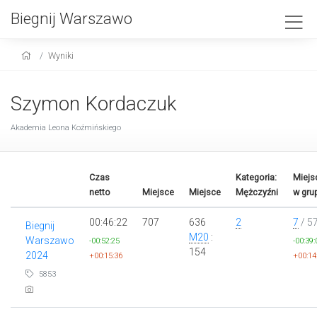
Biegnij Warszawo
Wyniki
Szymon Kordaczuk
Akademia Leona Koźmińskiego
Czas
Kategoria:
Miejs
netto
Miejsce
Miejsce
Mężczyźni
w gru
00:46:22
707
636
2
7
/ 5
Biegnij
M20
:
Warszawo
-00:52:25
-00:39:
154
2024
+00:15:36
+00:14
5853