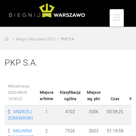
Biegnij Warszawo 2016
PKP S.A.
PKP S.A.
Aktualizacja:
2026-08-09
Miejsce
Klasyfikacja
Miejsce
14:50:22
w firmie
ogólna
wg. płci
Czas
Róż
ANDRZEJ
1
4102
3306
00:58:25
ŻURAWIŃSKI
MALWINA
2
7526
2603
01:14:58
+ 