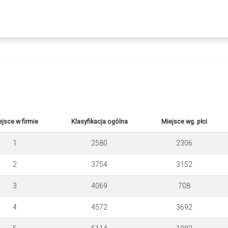
ejsce w firmie
Klasyfikacja ogólna
Miejsce wg. płci
1
2580
2306
2
3754
3152
3
4069
708
4
4572
3692