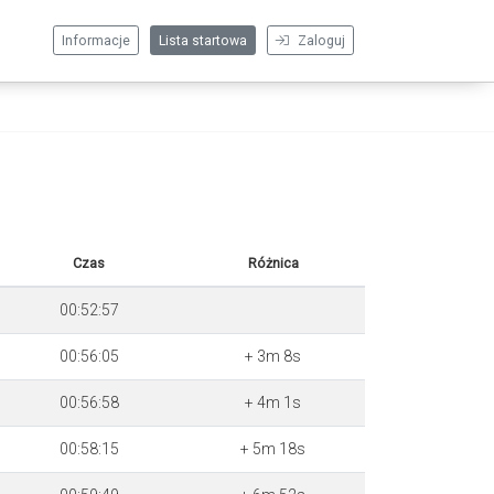
Informacje
Lista startowa
Zaloguj
Czas
Różnica
00:52:57
00:56:05
+ 3m 8s
00:56:58
+ 4m 1s
00:58:15
+ 5m 18s