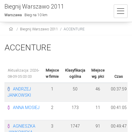
Biegnij Warszawo 2011
Warszawa
· Bieg na 10 km
Biegnij Warszawo 2011
ACCENTURE
ACCENTURE
Aktualizacja: 2026-
Miejsce
Klasyfikacja
Miejsce
08-09 05:03:03
w firmie
ogólna
wg. płci
Czas
ANDRZEJ
1
50
46
00:37:59
JANKOWSKI
ANNA MOSIEJ
2
173
11
00:41:05
AGNIESZKA
3
1747
91
00:49:47