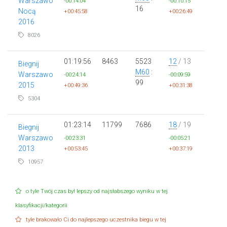
Warszawo
-00:14:04
-00:10:15
16
Nocą
+00:45:58
+00:26:49
2016
8026
01:19:56
8463
5523
12
/ 13
Biegnij
M60
:
Warszawo
-00:24:14
-00:09:59
99
2015
+00:49:36
+00:31:38
5304
01:23:14
11799
7686
18
/ 19
Biegnij
Warszawo
-00:23:31
-00:05:21
2013
+00:53:45
+00:37:19
10957
o tyle Twój czas był lepszy od najsłabszego wyniku w tej
klasyfikacji/kategorii
tyle brakowało Ci do najlepszego uczestnika biegu w tej