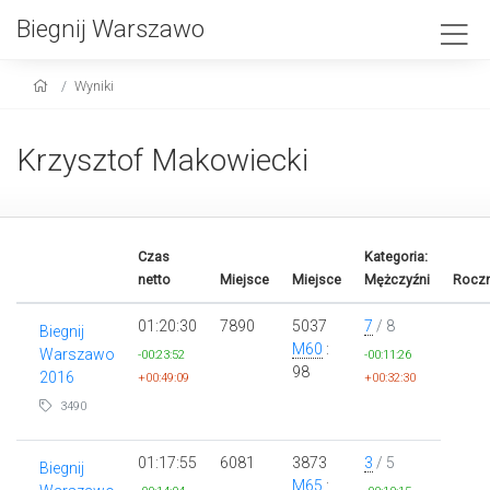
Biegnij Warszawo
Wyniki
Krzysztof Makowiecki
Czas
Kategoria:
netto
Miejsce
Miejsce
Mężczyźni
Roczn
01:20:30
7890
5037
7
/ 8
Biegnij
M60
:
Warszawo
-00:23:52
-00:11:26
98
2016
+00:49:09
+00:32:30
3490
01:17:55
6081
3873
3
/ 5
Biegnij
M65
: