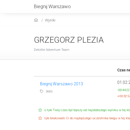
Biegnij Warszawo
Wyniki
GRZEGORZ PLEZIA
Deloitte Adventure Team
Czas ne
01:02:
Biegnij Warszawo 2013
-00:44:22
3665
+00:32:5
o tyle Twój czas był lepszy od najsłabszego wyniku w tej kla
tyle brakowało Ci do najlepszego uczestnika biegu w tej klas