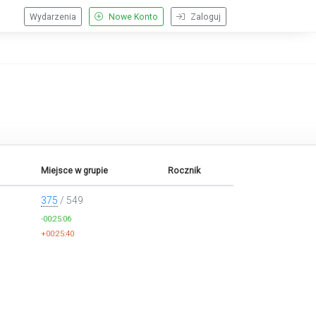
Wydarzenia
Nowe Konto
Zaloguj
Miejsce w grupie
Rocznik
375
/ 549
-00:25:06
+00:25:40