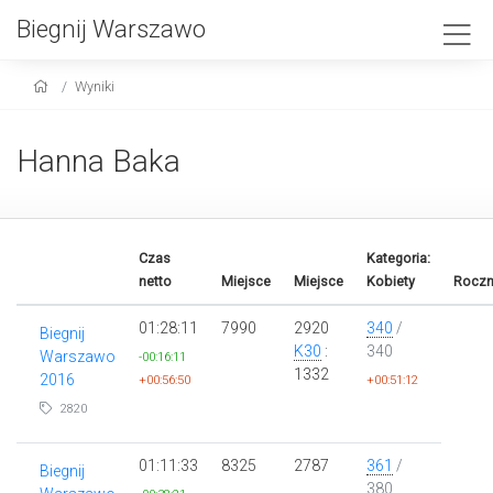
Biegnij Warszawo
Wyniki
Hanna Baka
Czas
Kategoria:
netto
Miejsce
Miejsce
Kobiety
Roczn
01:28:11
7990
2920
340
/
Biegnij
K30
:
340
Warszawo
-00:16:11
1332
2016
+00:56:50
+00:51:12
2820
01:11:33
8325
2787
361
/
Biegnij
380