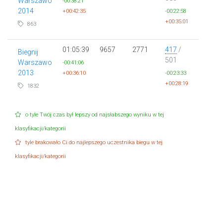
Warszawo
-00:38:21
2014
+00:42:35
-00:22:58
+00:35:01
863
01:05:39
9657
2771
417
/
Biegnij
501
Warszawo
-00:41:06
2013
+00:36:10
-00:23:33
+00:28:19
1832
o tyle Twój czas był lepszy od najsłabszego wyniku w tej
klasyfikacji/kategorii
tyle brakowało Ci do najlepszego uczestnika biegu w tej
klasyfikacji/kategorii