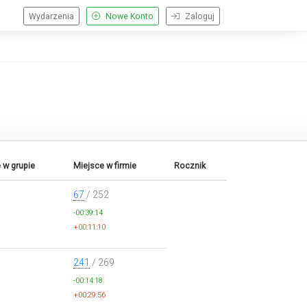
Wydarzenia
Nowe Konto
Zaloguj
 w grupie
Miejsce w firmie
Rocznik
67
/ 252
-00:39:14
+00:11:10
241
/ 269
-00:14:18
+00:29:56