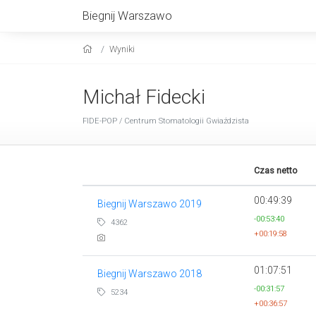
Biegnij Warszawo
Wyniki
Michał Fidecki
FIDE-POP / Centrum Stomatologii Gwiaździsta
Czas netto
00:49:39
Biegnij Warszawo 2019
-00:53:40
4362
+00:19:58
01:07:51
Biegnij Warszawo 2018
-00:31:57
5234
+00:36:57