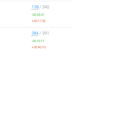
138
/ 340
-00:33:37
+00:17:35
384
/ 391
-00:10:11
+00:40:10