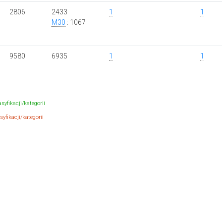
2806
2433
1
1
M30
: 1067
9580
6935
1
1
syfikacji/kategorii
yfikacji/kategorii