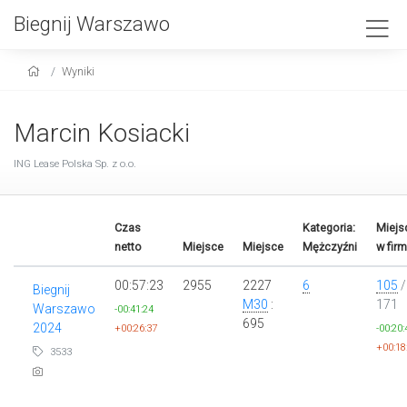
Biegnij Warszawo
Wyniki
Marcin Kosiacki
ING Lease Polska Sp. z o.o.
Czas
Kategoria:
Miejs
netto
Miejsce
Miejsce
Mężczyźni
w firm
00:57:23
2955
2227
6
105
/
Biegnij
M30
:
171
Warszawo
-00:41:24
695
2024
+00:26:37
-00:20:
+00:18
3533