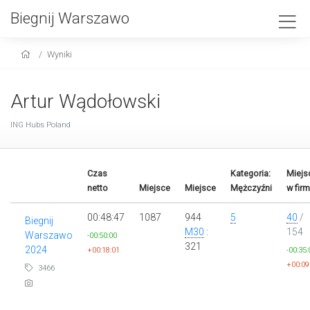
Biegnij Warszawo
Wyniki
Artur Wądołowski
ING Hubs Poland
Czas
Kategoria:
Miejs
netto
Miejsce
Miejsce
Mężczyźni
w firm
00:48:47
1087
944
5
40
/
Biegnij
M30
:
154
Warszawo
-00:50:00
321
2024
+00:18:01
-00:35:
+00:09
3466