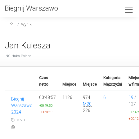
Biegnij Warszawo
Wyniki
Jan Kulesza
ING Hubs Poland
Czas
Kategoria:
Miejs
netto
Miejsce
Miejsce
Mężczyźni
w firm
00:48:57
1126
974
6
19
/
Biegnij
M20
:
127
Warszawo
-00:49:50
226
2024
+00:18:11
-00:37:
+00:12
3723