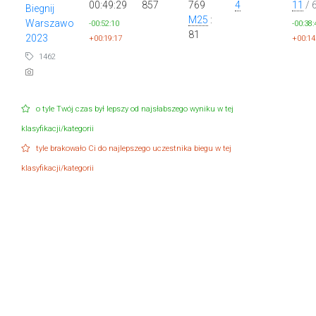
00:49:29
857
769
4
11
/ 
Biegnij
M25
:
Warszawo
-00:52:10
-00:38:
81
2023
+00:19:17
+00:14
1462
o tyle Twój czas był lepszy od najsłabszego wyniku w tej
klasyfikacji/kategorii
tyle brakowało Ci do najlepszego uczestnika biegu w tej
klasyfikacji/kategorii