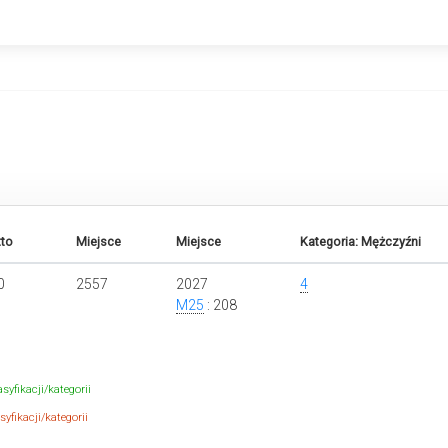
tto
Miejsce
Miejsce
Kategoria: Mężczyźni
0
2557
2027
4
M25
: 208
syfikacji/kategorii
yfikacji/kategorii