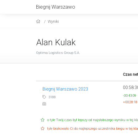
Biegnij Warszawo
Wyniki
Alan Kulak
Optima Logistics Group S.A.
Czas ne
00:58:3
Biegnij Warszawo 2023
-00:43:09
3188
+00:28:18
o tyle Twój czas był lepszy od najsłabszego wyniku w tej kla
tyle brakowało Ci do najlepszego uczestnika biegu w tej klas