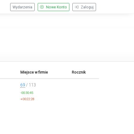
Wydarzenia
Nowe Konto
Zaloguj
Miejsce w firmie
Rocznik
69
/ 113
-00:30:45
+00:22:28