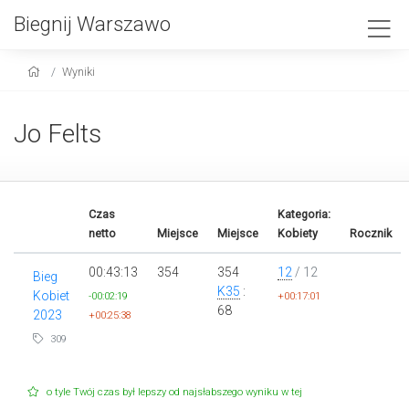
Biegnij Warszawo
Wyniki
Jo Felts
Czas
Kategoria:
netto
Miejsce
Miejsce
Kobiety
Rocznik
00:43:13
354
354
12
/ 12
Bieg
K35
:
Kobiet
-00:02:19
+00:17:01
68
2023
+00:25:38
309
o tyle Twój czas był lepszy od najsłabszego wyniku w tej