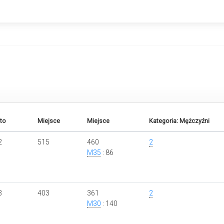
to
Miejsce
Miejsce
Kategoria: Mężczyźni
2
515
460
2
M35
: 86
3
403
361
2
M30
: 140