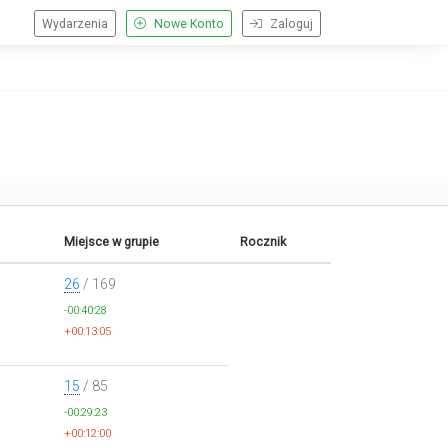
Wydarzenia
Nowe Konto
Zaloguj
Miejsce w grupie
Rocznik
26
/ 169
-00:40:28
+00:13:05
15
/ 85
-00:29:23
+00:12:00