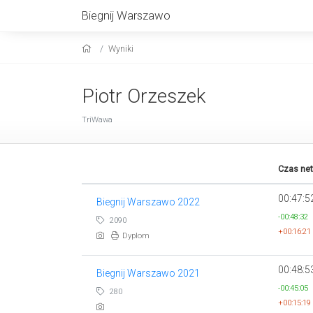
Biegnij Warszawo
Wyniki
Piotr Orzeszek
TriWawa
Czas net
00:47:5
Biegnij Warszawo 2022
-00:48:32
2090
+00:16:21
Dyplom
00:48:5
Biegnij Warszawo 2021
-00:45:05
280
+00:15:19