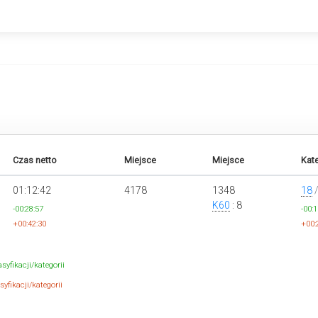
Czas netto
Miejsce
Miejsce
Kate
01:12:42
4178
1348
18
K60
: 8
-00:28:57
-00:1
+00:42:30
+00:
syfikacji/kategorii
yfikacji/kategorii