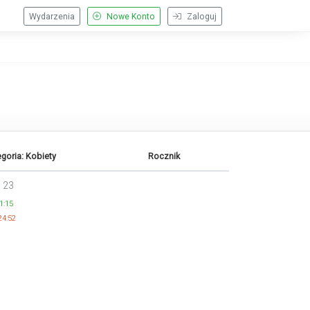
Wydarzenia
Nowe Konto
Zaloguj
goria: Kobiety
Rocznik
/ 23
1:15
24:52