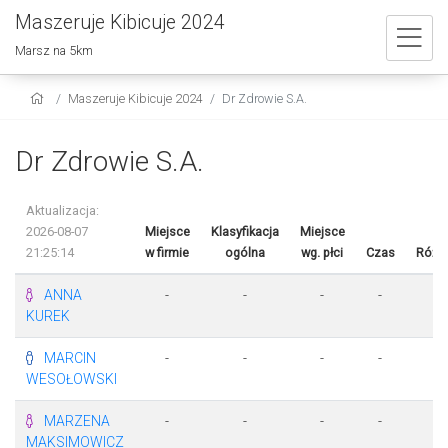
Maszeruje Kibicuje 2024
Marsz na 5km
Maszeruje Kibicuje 2024
Dr Zdrowie S.A.
Dr Zdrowie S.A.
Aktualizacja:
2026-08-07
Miejsce
Klasyfikacja
Miejsce
21:25:14
w firmie
ogólna
wg. płci
Czas
Różn
ANNA
-
-
-
-
-
KUREK
MARCIN
-
-
-
-
-
WESOŁOWSKI
MARZENA
-
-
-
-
-
MAKSIMOWICZ