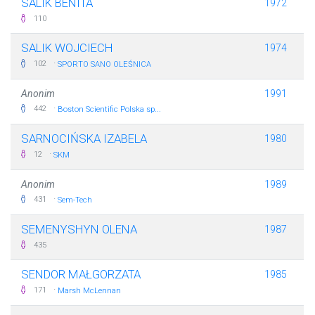
SALIK BENITA
1972
110
SALIK WOJCIECH
1974
·
102
SPORTO SANO OLEŚNICA
Anonim
1991
·
442
Boston Scientific Polska sp...
SARNOCIŃSKA IZABELA
1980
·
12
SKM
Anonim
1989
·
431
Sem-Tech
SEMENYSHYN OLENA
1987
435
SENDOR MAŁGORZATA
1985
·
171
Marsh McLennan