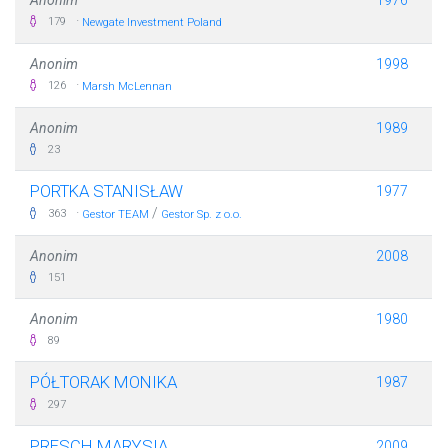
·
179
Newgate Investment Poland
Anonim
1998
·
126
Marsh McLennan
Anonim
1989
23
PORTKA STANISŁAW
1977
·
/
363
Gestor TEAM
Gestor Sp. z o.o.
Anonim
2008
151
Anonim
1980
89
PÓŁTORAK MONIKA
1987
297
PRESCH MARYSIA
2009