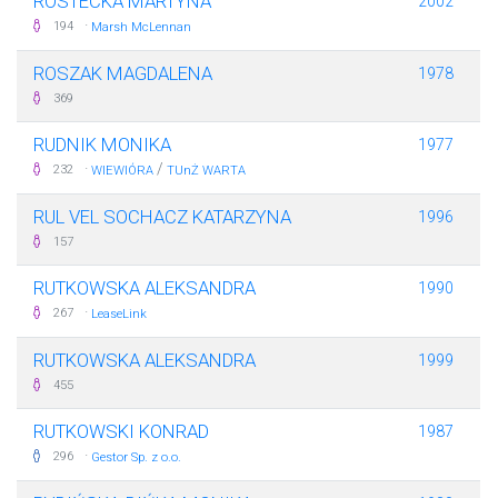
ROSTECKA MARTYNA
2002
·
194
Marsh McLennan
ROSZAK MAGDALENA
1978
369
RUDNIK MONIKA
1977
·
/
232
WIEWIÓRA
TUnŻ WARTA
RUL VEL SOCHACZ KATARZYNA
1996
157
RUTKOWSKA ALEKSANDRA
1990
·
267
LeaseLink
RUTKOWSKA ALEKSANDRA
1999
455
RUTKOWSKI KONRAD
1987
·
296
Gestor Sp. z o.o.