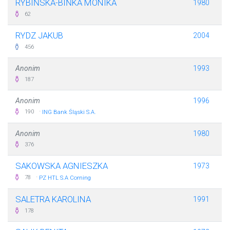
RYBIŃSKA-BIŃKA MONIKA
1980
62
RYDZ JAKUB
2004
456
Anonim
1993
187
Anonim
1996
·
190
ING Bank Śląski S.A.
Anonim
1980
376
SAKOWSKA AGNIESZKA
1973
·
78
PZ HTL S.A Corning
SALETRA KAROLINA
1991
178