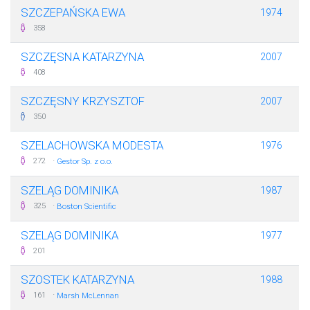
SZCZEPAŃSKA EWA
1974
358
SZCZĘSNA KATARZYNA
2007
408
SZCZĘSNY KRZYSZTOF
2007
350
SZELACHOWSKA MODESTA
1976
·
272
Gestor Sp. z o.o.
SZELĄG DOMINIKA
1987
·
325
Boston Scientific
SZELĄG DOMINIKA
1977
201
SZOSTEK KATARZYNA
1988
·
161
Marsh McLennan