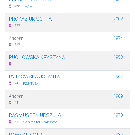
·
/
426
--
--
PROKAZIUK SOFIIA
2002
277
Anonim
1974
227
PUCHOWSKA KRYSTYNA
1953
5
PYTKOWSKA JOLANTA
1967
·
74
PZ.HTLS.A
Anonim
1969
441
RASMUSSEN URSZULA
1973
·
261
White Star Realestate
RAWSKI PIOTR
1986