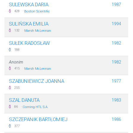
SULEWSKA DARIA
1987
·
428
Boston Scientific
SULIŃSKA EMILIA
1994
·
132
Marsh McLennan
SUŁEK RADOSŁAW
1982
188
Anonim
1982
·
415
Marsh McLennan
SZABUNIEWICZ JOANNA
1977
255
SZAL DANUTA
1983
·
86
Corning HTL S.A.
SZCZEPANIK BARTŁOMIEJ
1986
377