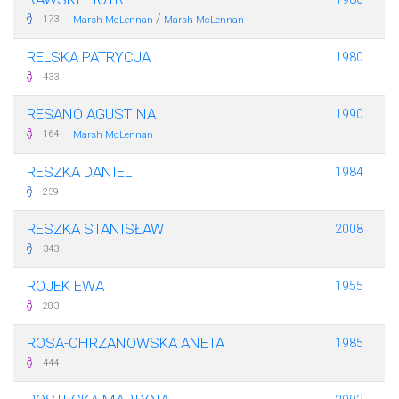
·
/
173
Marsh McLennan
Marsh McLennan
RELSKA PATRYCJA
1980
433
RESANO AGUSTINA
1990
·
164
Marsh McLennan
RESZKA DANIEL
1984
259
RESZKA STANISŁAW
2008
343
ROJEK EWA
1955
283
ROSA-CHRZANOWSKA ANETA
1985
444