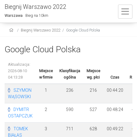
Biegnij Warszawo 2022
Warszawa
· Bieg na 10km
Biegnij Warszawo 2022
Google Cloud Polska
Google Cloud Polska
Aktualizacja:
2026-08-10
Miejsce
Klasyfikacja
Miejsce
04:13:28
w firmie
ogólna
wg. płci
Czas
Róż
SZYMON
1
236
216
00:44:20
WĄSOWSKI
DYMITR
2
590
527
00:48:24
+ 
OSTAPCZUK
4
TOMEK
3
711
628
00:49:22
+ 
BIAŁAS
2