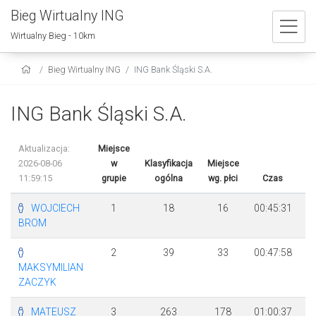
Bieg Wirtualny ING
Wirtualny Bieg - 10km
Bieg Wirtualny ING
ING Bank Śląski S.A.
ING Bank Śląski S.A.
Aktualizacja:
Miejsce
2026-08-06
w
Klasyfikacja
Miejsce
11:59:15
grupie
ogólna
wg. płci
Czas
Ró
WOJCIECH
1
18
16
00:45:31
BROM
2
39
33
00:47:58
MAKSYMILIAN
ZACZYK
MATEUSZ
3
263
178
01:00:37
+