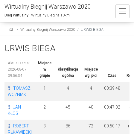
Wirtualny Biegnij Warszawo 2020
Bieg Wirtualny
· Wirtualny Bieg na 10km
Wirtualny Biegnij Warszawo 2020
URWIS BIEGA
URWIS BIEGA
Aktualizacja:
Miejsce
2026-08-07
w
Klasyfikacja
Miejsce
09:56:34
grupie
ogólna
wg. płci
Czas
Róż
TOMASZ
1
4
4
00:39:48
WOŹNIAK
JAN
2
45
40
00:47:02
+ 
KŁOS
1
ROBERT
3
86
72
00:50:17
+ 
RĘKAWIECKI
2