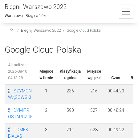
Biegnij Warszawo 2022
Warszawa
· Bieg na 10km
Biegnij Warszawo 2022
Google Cloud Polska
Google Cloud Polska
Aktualizacja:
2026-08-10
Miejsce
Klasyfikacja
Miejsce
04:13:28
w firmie
ogólna
wg. płci
Czas
Róż
SZYMON
1
236
216
00:44:20
WĄSOWSKI
DYMITR
2
590
527
00:48:24
+ 
OSTAPCZUK
4
TOMEK
3
711
628
00:49:22
+ 
BIAŁAS
2