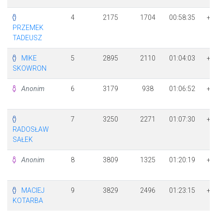
4
2175
1704
00:58:35
+ 
PRZEMEK
1
TADEUSZ
MIKE
5
2895
2110
01:04:03
+ 
SKOWRON
4
Anonim
6
3179
938
01:06:52
+ 
3
7
3250
2271
01:07:30
+ 
RADOSŁAW
1
SAŁEK
Anonim
8
3809
1325
01:20:19
+ 
5
MACIEJ
9
3829
2496
01:23:15
+ 
KOTARBA
5