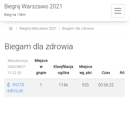
Biegnij Warszawo 2021
Bieg na 10km
Biegnij Warszawo 2021
Biegam dla zdrowia
Biegam dla zdrowia
Aktualizacja:
Miejsce
2026-08-07
w
Klasyfikacja
Miejsce
11:22:53
grupie
ogólna
wg. płci
Czas
Różn
PIOTR
1
1146
925
00:56:22
KIRYLUK