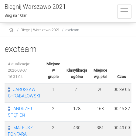
Biegnij Warszawo 2021
Bieg na 10km
Biegnij Warszawo 2021
exoteam
exoteam
Aktualizacja:
Miejsce
2026-08-07
w
Klasyfikacja
Miejsce
16:31:04
grupie
ogólna
wg. płci
Czas
JAROSŁAW
1
21
20
00:38:06
CHRABAŁOWSKI
ANDRZEJ
2
178
163
00:45:32
STĘPIEŃ
MATEUSZ
3
430
381
00:49:09
FONFARA