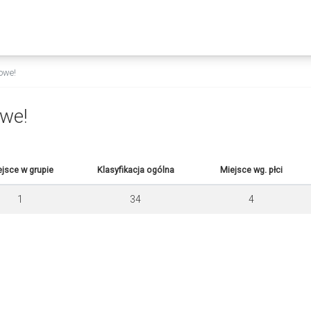
owe!
we!
jsce w grupie
Klasyfikacja ogólna
Miejsce wg. płci
1
34
4