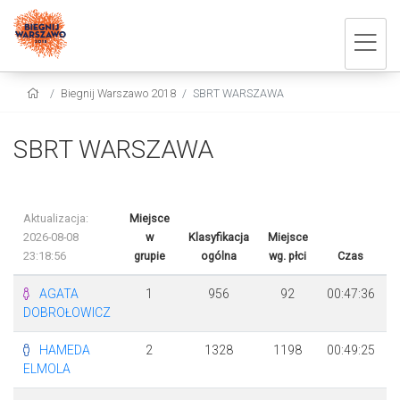
Biegnij Warszawo 2018
SBRT WARSZAWA
SBRT WARSZAWA
Aktualizacja:
Miejsce
2026-08-08
w
Klasyfikacja
Miejsce
23:18:56
grupie
ogólna
wg. płci
Czas
R
AGATA
1
956
92
00:47:36
DOBROŁOWICZ
HAMEDA
2
1328
1198
00:49:25
ELMOLA