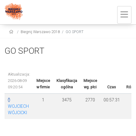
Biegnij Warszawo 2018
GO SPORT
GO SPORT
Aktualizacja:
2026-08-09
Miejsce
Klasyfikacja
Miejsce
09:20:54
w firmie
ogólna
wg. płci
Czas
Różn
1
3475
2770
00:57:31
WOJCIECH
WÓJCICKI