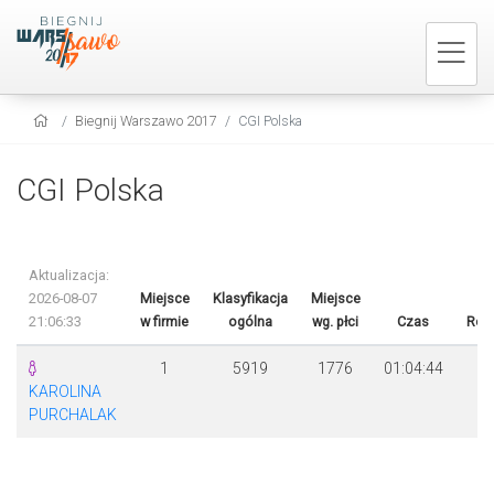
Biegnij Warszawo 2017
CGI Polska
CGI Polska
Aktualizacja:
2026-08-07
Miejsce
Klasyfikacja
Miejsce
21:06:33
w firmie
ogólna
wg. płci
Czas
Róż
1
5919
1776
01:04:44
KAROLINA
PURCHALAK